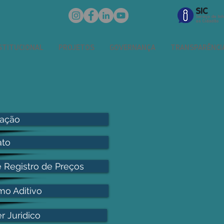
STITUCIONAL
PROJETOS
GOVERNANÇA
TRANSPARÊNCI
tação
ato
e Registro de Preços
mo Aditivo
r Juridico