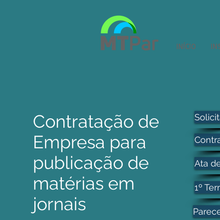
INÍCIO
IN
Contratação de
Solici
Empresa para
Contr
publicação de
Ata d
matérias em
1º Ter
jornais
Parece