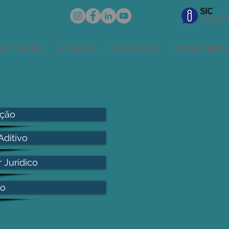
STITUCIONAL
PROJETOS
GOVERNANÇA
TRANSPARÊNCI
ação
Aditivo
 Jurídico
to