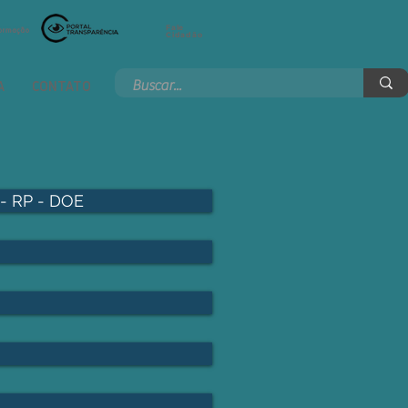
Fale
Cidadão
A
CONTATO
- RP - DOE