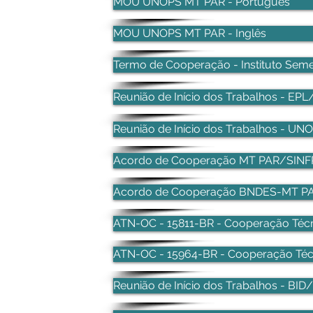
MOU UNOPS MT PAR - Português
MOU UNOPS MT PAR - Inglês
Termo de Cooperação - Instituto Seme
Reunião de Início dos Trabalhos - E
Reunião de Início dos Trabalhos - 
Acordo de Cooperação MT PAR/SIN
Acordo de Cooperação BNDES-MT P
ATN-OC - 15811-BR - Cooperação Técn
ATN-OC - 15964-BR - Cooperação Téc
Reunião de Início dos Trabalhos - B