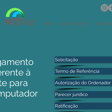
INÍCIO
INSTITUCIONAL
PROJETO
gamento
Solicitação
erente à
Termo de Referência
te para
Autorização do Ordenador
mputador
Parecer jurídico
Ratificação