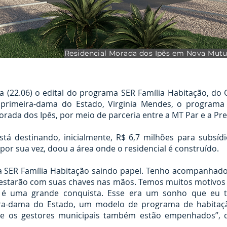
Residencial Morada dos Ipês em Nova Mutu
ira (22.06) o edital do programa SER Família Habitação, d
primeira-dama do Estado, Virginia Mendes, o programa v
rada dos Ipês, por meio de parceria entre a MT Par e a Pre
á destinando, inicialmente, R$ 6,7 milhões para subsíd
, por sua vez, doou a área onde o residencial é construído.
a SER Família Habitação saindo papel. Tenho acompanhado 
s estarão com suas chaves nas mãos. Temos muitos motivos
a é uma grande conquista. Esse era um sonho que eu t
ra-dama do Estado, um modelo de programa de habitaç
ue os gestores municipais também estão empenhados”, di