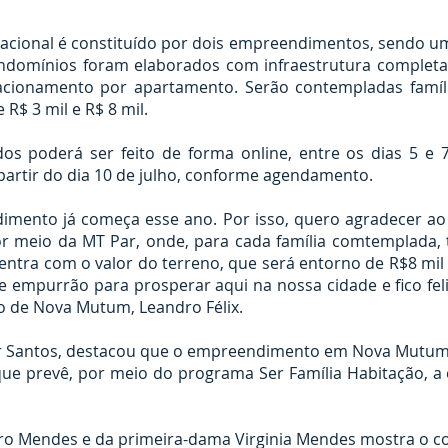
tacional é constituído por dois empreendimentos, sendo um
domínios foram elaborados com infraestrutura completa,
acionamento por apartamento. Serão contempladas famíli
 R$ 3 mil e R$ 8 mil.
os poderá ser feito de forma online, entre os dias 5 e 
 partir do dia 10 de julho, conforme agendamento.
imento já começa esse ano. Por isso, quero agradecer a
r meio da MT Par, onde, para cada família comtemplada, t
entra com o valor do terreno, que será entorno de R$8 mil 
empurrão para prosperar aqui na nossa cidade e fico feli
to de Nova Mutum, Leandro Félix.
r Santos, destacou que o empreendimento em Nova Mutum
ue prevê, por meio do programa Ser Família Habitação, a 
ro Mendes e da primeira-dama Virginia Mendes mostra o