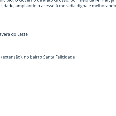
icípio. O Governo de Mato Grosso, por meio da MT Par, já 
 cidade, ampliando o acesso à moradia digna e melhorando
avera do Leste
 (extensão), no bairro Santa Felicidade