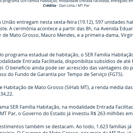
o programa SER Família Habitação, modalidade Entrada Facilitada, entregues e
Crédito
- Dan Lima / MT Par
União entregam nesta sexta-feira (19.12), 597 unidades hab
ste. A cerimônia acontece a partir das 8h, na Avenida Eduar
or de Mato Grosso, Mauro Mendes, e a primeira-dama, Virg
 programa estadual de habitação, o SER Família Habitação, 
alidade Entrada Facilitada, disponibiliza subsídios de até R
l. O benefício ainda pode ser acrescido das vantagens do 
uso do Fundo de Garantia por Tempo de Serviço (FGTS).
 Habitação de Mato Grosso (SiHab MT), a renda média das
34,22.
ma SER Família Habitação, na modalidade Entrada Facilitada
T Par, o Governo do Estado já investiu R$ 263 milhões em 
estimentos também se destacam. Ao todo, 1.623 famílias já