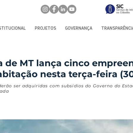
STITUCIONAL
PROJETOS
GOVERNANÇA
TRANSPARÊNCI
a de MT lança cinco empree
bitação nesta terça-feira (3
erão ser adquiridas com subsídios do Governo do Est
tada