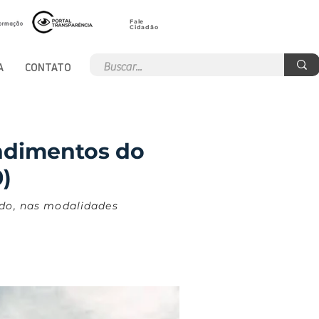
Fale
Cidadão
A
CONTATO
ndimentos do
0)
ado, nas modalidades