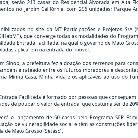
ada, serão 213 casas do Residencial Alvorada em Alta Fl
ntos no Jardim Califórnia, com 256 unidades; Parque A
nibilizados no site da MT Participações e Projetos S/A 
(SiHabMT), que converge todas as modalidades do Programa
lidade Entrada Facilitada, na qual o governo de Mato Gross
pladas aplicarem na entrada do imóvel.
em Sinop, a prefeitura fez a doação dos terrenos para co
 também é rateado entre os futuros moradores e desconta
rama Minha Casa, Minha Vida e os aplicáveis ao uso do F
 Entrada Facilitada é formado por pessoas que conseguem 
ades de poupar o valor da entrada, que costuma ser de 20
verá o lançamento de 50 casas pelo Programa SER Famíli
uação de vulnerabilidade social e têm as construções lide
ia de Mato Grosso (Setasc).