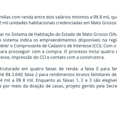
mílias com renda entre dois salários mínimos e R$ 8 mil, q
2 mil unidades habitacionais credenciadas em Mato Grosso 
ar no Sistema de Habitação do Estado de Mato Grosso (Sihab
o sistema indica os empreendimentos disponíveis na regi
 obter o Comprovante de Cadastro de Interesse (CCI). Com 
ara prosseguir com a compra. O processo inclui quatro e
resse, impressão do CCI e contato com a construtora.
truturado em quatro faixas de renda: a faixa 0 para fam
é R$ 2.640; faixa 2 para rendimentos brutos familiares de R
 mil a R$ 8 mil. Enquanto as faixas 1, 2 e 3 são elegív
ida por meio da doação de casas, projeto gerido pela Secr