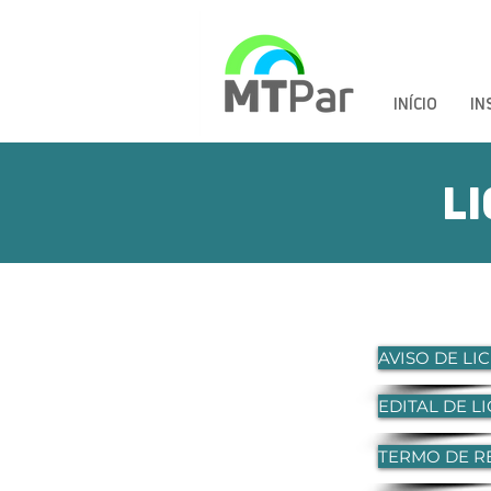
INÍCIO
IN
L
LICITAÇÃO
056-2024
MT Par
AVISO DE LI
EDITAL DE L
TERMO DE R