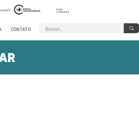
Fale
Cidadão
A
CONTATO
PAR