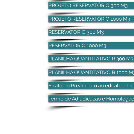
PROJETO RESERVATÓRIO 300 M3
PROJETO RESERVATÓRIO 1000 M3
RESERVATORIO 300 M3
RESERVATORIO 1000 M3
PLANILHA QUANTITATIVO R 300 M3
PLANILHA QUANTITATIVO R 1000 M
Errata do Preâmbulo ao edital da L
Termo de Adjudicação e Homologa