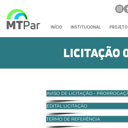
INÍCIO
INSTITUCIONAL
PROJETO
LICITAÇÃO 
ÇÃO
24
AVISO DE LICITAÇÃO - PRORROGAÇ
EDITAL LICITAÇÃO
TERMO DE REFERÊNCIA