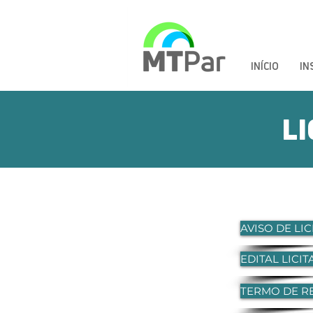
INÍCIO
IN
L
LICITAÇÃO
006-2024
MTPAR
AVISO DE LI
EDITAL LICI
TERMO DE R