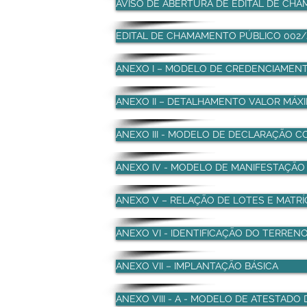
AVISO DE ABERTURA DE EDITAL DE CH
EDITAL DE CHAMAMENTO PÚBLICO 002
ANEXO I – MODELO DE CREDENCIAMEN
ANEXO II – DETALHAMENTO VALOR MÁXI
ANEXO III - MODELO DE DECLARAÇÃO 
ANEXO IV - MODELO DE MANIFESTAÇÃO
ANEXO V – RELAÇÃO DE LOTES E MATR
ANEXO VI - IDENTIFICAÇÃO DO TERREN
ANEXO VII – IMPLANTAÇÃO BÁSICA
ANEXO VIII - A - MODELO DE ATESTADO 