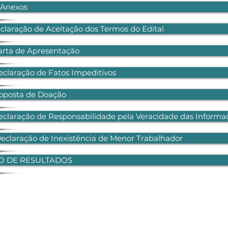
s Anexos
eclaração de Aceitação dos Termos do Edital
Carta de Apresentação
eclaração de Fatos Impeditivos
roposta de Doação
eclaração de Responsabilidade pela Veracidade das Inform
Declaração de Inexistência de Menor Trabalhador
O DE RESULTADOS