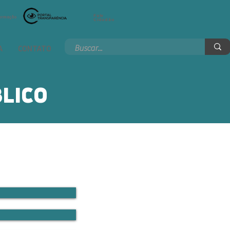
Fale
Cidadão
A
CONTATO
LICO