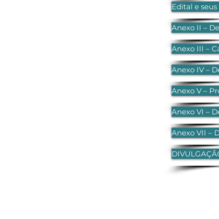
Edital e seu
Anexo II – D
Anexo III – 
Anexo IV – D
Anexo V – P
Anexo VI – D
Anexo VII – 
DIVULGAÇÃ