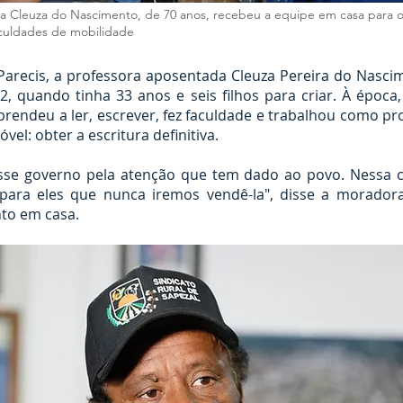
a Cleuza do Nascimento, de 70 anos, recebeu a equipe em casa para 
iculdades de mobilidade
recis, a professora aposentada Cleuza Pereira do Nascim
, quando tinha 33 anos e seis filhos para criar. À época
prendeu a ler, escrever, fez faculdade e trabalhou como pro
el: obter a escritura definitiva.
sse governo pela atenção que tem dado ao povo. Nessa cas
i para eles que nunca iremos vendê-la", disse a morado
to em casa.