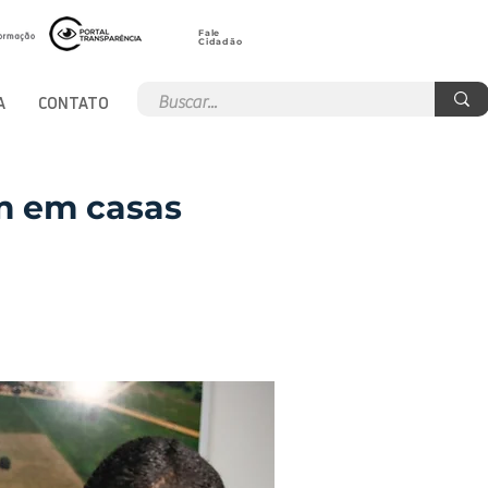
Fale
Cidadão
A
CONTATO
m em casas