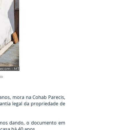
 Secom - MT
ão
 anos, mora na Cohab Parecis,
antia legal da propriedade de
á nos dando, o documento em
casa há 40 anos.