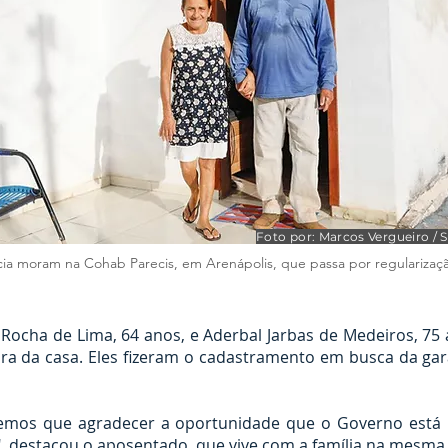
Foto por: Marcos Vergueiro /
cia moram na Cohab Parecis, em Arenápolis, que passa por regularizaç
 Rocha de Lima, 64 anos, e Aderbal Jarbas de Medeiros, 75
ra da casa. Eles fizeram o cadastramento em busca da gar
 Temos que agradecer a oportunidade que o Governo est
 destacou o aposentado, que vive com a família na mesma 