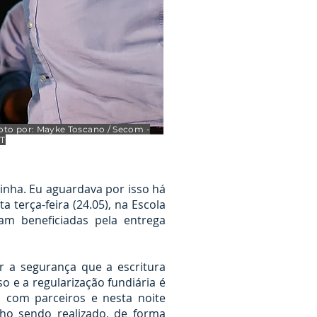
oto por: Mayke Toscano / Secom -
T
minha. Eu aguardava por isso há
a terça-feira (24.05), na Escola
ram beneficiadas pela entrega
r a segurança que a escritura
 e a regularização fundiária é
 com parceiros e nesta noite
ho sendo realizado, de forma