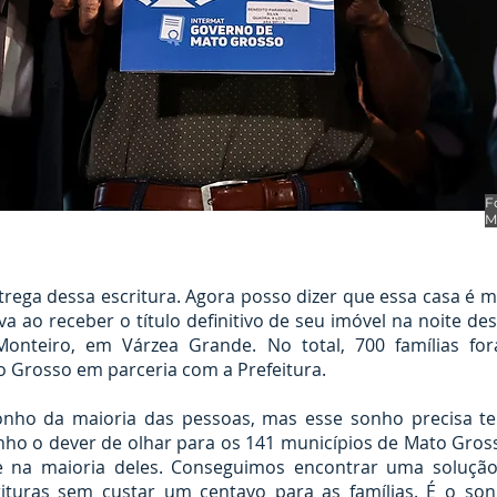
F
M
trega dessa escritura. Agora posso dizer que essa casa é 
va ao receber o título definitivo de seu imóvel na noite dest
Monteiro, em Várzea Grande. No total, 700 famílias fo
o Grosso em parceria com a Prefeitura.
onho da maioria das pessoas, mas esse sonho precisa te
ho o dever de olhar para os 141 municípios de Mato Grosso
 na maioria deles. Conseguimos encontrar uma solução
ituras sem custar um centavo para as famílias. É o son