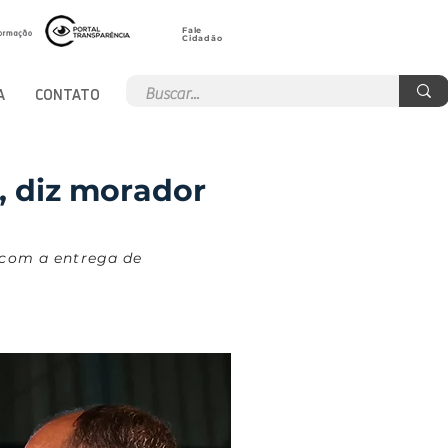
Fale
Cidadão
A
CONTATO
, diz morador
 com a entrega de