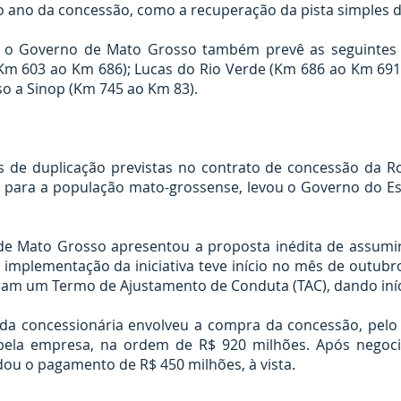
ro ano da concessão, como a recuperação da pista simples d
s, o Governo de Mato Grosso também prevê as seguintes
m 603 ao Km 686); Lucas do Rio Verde (Km 686 ao Km 691)
so a Sinop (Km 745 ao Km 83).
de duplicação previstas no contrato de concessão da R
s para a população mato-grossense, levou o Governo do E
de Mato Grosso apresentou a proposta inédita de assumir 
 implementação da iniciativa teve início no mês de outubro
ram um Termo de Ajustamento de Conduta (TAC), dando iníc
 da concessionária envolveu a compra da concessão, pelo 
s pela empresa, na ordem de R$ 920 milhões. Após negoc
u o pagamento de R$ 450 milhões, à vista.