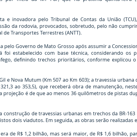
édita e inovadora pelo Tribunal de Contas da União (TCU)
essão da rodovia, provocados, sobretudo, pelo não cumpr
l de Transportes Terrestres (ANTT).
da pelo Governo de Mato Grosso após assumir a Concession
á foi estabelecido com base técnica, considerando os
ráfego, definindo trechos prioritários, conforme explicou
o Gil e Nova Mutum (Km 507 ao Km 603); a travessia urbana 
 321,3 ao 353,5), que receberá obra de manutenção, nes
 a projeção é de que ao menos 36 quilômetros de pistas du
.
a construção de travessias urbanas em trechos da BR-163
istos dois viadutos. Em seguida, as obras serão realizadas 
l era de R$ 1,2 bilhão, mas será maior, de R$ 1,6 bilhão, 