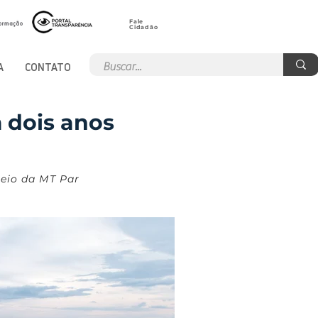
Fale
Cidadão
A
CONTATO
m dois anos
meio da MT Par