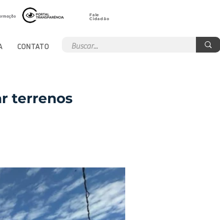
Fale
Cidadão
A
CONTATO
r terrenos
a