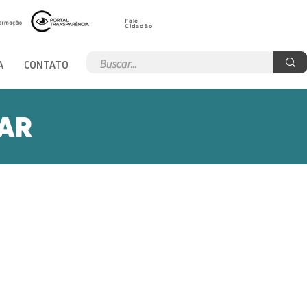
Fale
Cidadão
A
CONTATO
PAR